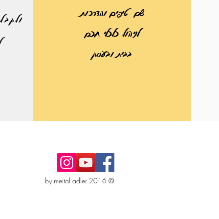
שם טיפים והדרכות
ולקבל 
לניהול כלכלי חכם
ל
בבית ובעסק
© 2016 by meital adler