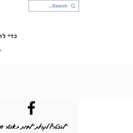
כדי לה
מ
"להצטרף לקהילת "לחיות באושר וע