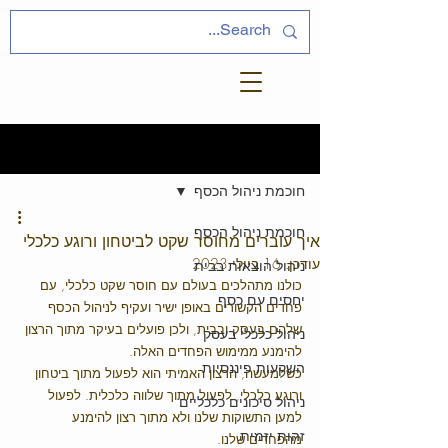
פוסט
חוכמת ניהול הכסף
חוכמת ניהול הכסף
איך עוברים מחוסר שקט לביטחון ורוגע כלכלי
עודכן:
16 ביולי 2023
ניהול הוצאות בבית
כולנו מתהלכים בעולם עם חוסר שקט כלכלי, עם 
יחסים עם כסף
פחדים הקשורים באופן ישיר ועקיף לניהול הכסף 
שלהם בעסק ובבית, ולכן פועלים בעיקר מתוך הרצון 
ניהול כלכלי בעסק
להימנע ממימוש הפחדים האלה.
השקעות פיננסיות
כשלמעשה, הרצון האמיתי הוא לפעול מתוך ביטחון 
ורוגע כלכלי, לפעול מתוך שלווה כלכלית. לפעול 
ניהול סיכונים כלכליים
למען התשוקות שלנו ולא מתוך רצון להימנע 
זהות יזמית
מהפחדים שלנו.