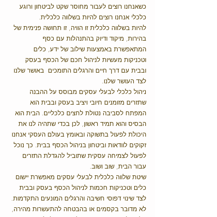
כשאנחנו רוצים לעבור מחוסר שקט לביטחון ורוגע 
כלכלי אנחנו רוצים להיות בשלווה כלכלית.
להיות בשלווה כלכלית זו הוויה, זו תחושה פנימית של 
בהירות, מיקוד ודיוק בהתנהלות עם כסף 
המתאפשרת באמצעות שילוב של ידע, כלים 
וטכניקות מעשיות לניהול חכם של הכסף בעסק 
ובבית עם דרך חיים והרגלים התומכים  באושר שלנו 
לצד העושר שלנו.
ניהול כלכלי לבעלי עסקים מבוסס על ההבנה 
שתזרים מזומנים חיובי ויציב בעסק ובבית הוא 
המפתח לסביבה נטולת לחצים כלכליים. הבית הוא 
הבסיס והוא תמיד ראשון, לכן בכדי שתהיה לנו את 
היכולת לפעול בתשוקה ובאומץ בעולם העסקי אנחנו 
זקוקים לוודאות וביטחון בניהול הכסף בבית. כך נוכל 
לפעול לצמיחה עסקית שתוביל להגדלת התזרים 
עבור הבית, שוב ושוב.
שיטת שלווה כלכלית לבעלי עסקים מאפשרת יישום 
כלים וטכניקות חכמות לניהול הכסף בעסק ובבית 
לצד שינוי דפוסי חשיבה והרגלים המונעים התקדמות.
לא מדובר בקסמים או בהבטחה להתעשרות מהירה, 