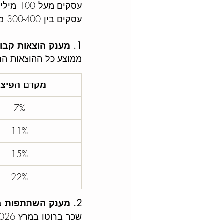
עסקים מעל 100 מיליון ש״ח תקרה של  0.003 * המחזור 
עסקים בין 300-400 מיליון ש״ח, תקרה של 1.2 מיליון ש״ח
1. מענק הוצאות קבועות
ממוצע כל ההוצאות החודשיות בשנת 2025 × מק
מקדם הפיצו
7% 
11% 
15% 
22% 
2. מענק השתתפות בשכר עובדים
שכר ברוטו במרץ 2026 × 1.25 (עלות מעביד) × 75% × שיעור הירידה במחזור