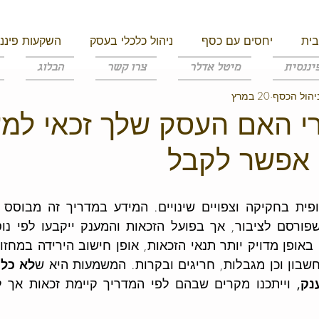
בית
יחסים עם כסף
ניהול כלכלי בעסק
השקעות פיננס
יננסית
מיטל אדלר
צרו קשר
הבלוג
יהול הכסף
20 במרץ
מית
 האם העסק שלך זכאי למע
 אפשר לקבל
שבון וכן מגבלות, חריגים ובקרות. המשמעות היא ש
נק,