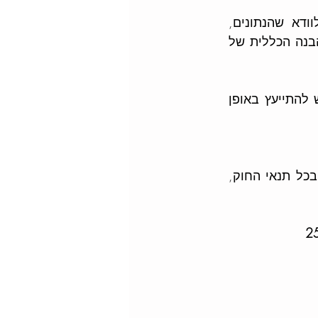
ולכן חשוב לוודא שהנתונים, 
הדיווחים והחישובים עומדים בכללי החוק כפי שיפורסם בנוסח הסופי, ולא רק בהבנה הכללית של 
מובא כהנגשת מידע ולא תחליף לבדיקה מקצועית. מעודכן לידוע ב- 15.3.26. יש להתייעץ באופן 
הקריטריון המרכזי הוא ירידה במחזור שנבעה מהמלחמה. הזכאות תלויה בעמידה בכל תנאי החוק, 