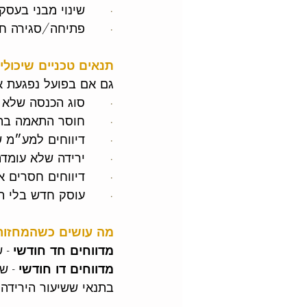
·      
שינוי מבני בעסק 
·      
פתיחה/סגירה חל
תנאים טכניים שיכולי
גם אם בפועל נפגעת א
·      
סוג הכנסה שלא 
·      
חוסר התאמה בת
·      
דיווחים למע״מ 
·      
ירידה שלא עומד
·      
דיווחים חסרים א
·      
עוסק חדש בלי ת
מה עושים כשהמחזור 
מדווחים חד חודשי
 - ש
מדווחים דו חודשי 
- שעו
בתנאי ששיעור הירידה בחודש מרץ  26 נמוך מ- 0%